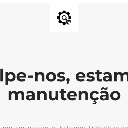
lpe-nos, esta
manutenção
 por ser paciente. Estamos trabalhando 