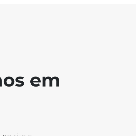
mos em
no site e