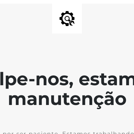
lpe-nos, esta
manutenção
 por ser paciente. Estamos trabalhando 