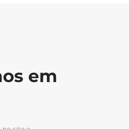
mos em
no site e