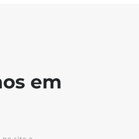
mos em
no site e