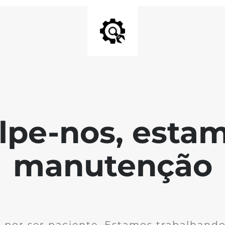
lpe-nos, esta
manutenção
 por ser paciente. Estamos trabalhando 