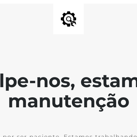
lpe-nos, esta
manutenção
 por ser paciente. Estamos trabalhando 