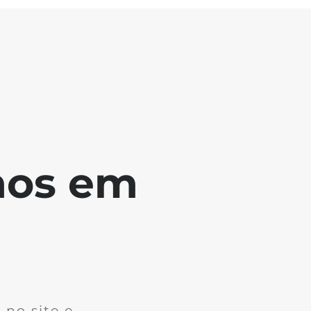
mos em
no site e