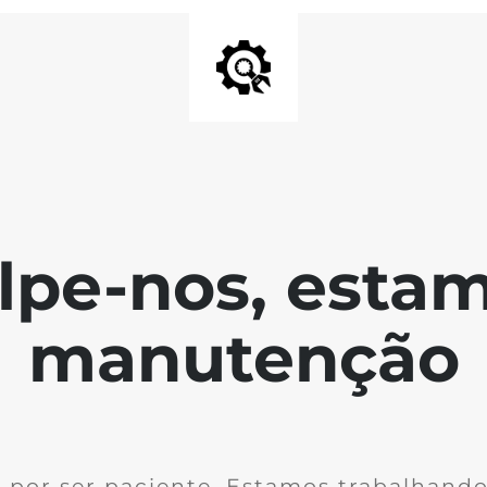
lpe-nos, esta
manutenção
 por ser paciente. Estamos trabalhando 