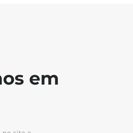
mos em
no site e